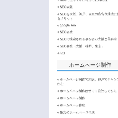
○
SEO大阪
○
SEOを大阪、神戸、東京の広告代理店に
るメリット
○
google seo
○
SEO会社
○
SEOで検索される事が多い大阪と美容室
○
SEO会社（大阪、神戸、東京）
○
AIO
ホームページ制作
○
ホームページ制作で大阪、神戸でチャン
かむ
○
ホームページ制作はサイト設計してから
○
ホームページ制作
○
ホームページ作成
○
格安のホームページ作成