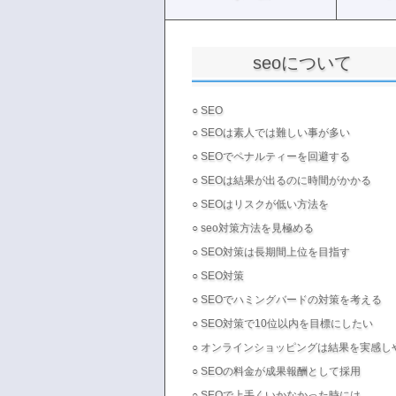
seoについて
○
SEO
○
SEOは素人では難しい事が多い
○
SEOでペナルティーを回避する
○
SEOは結果が出るのに時間がかかる
○
SEOはリスクが低い方法を
○
seo対策方法を見極める
○
SEO対策は長期間上位を目指す
○
SEO対策
○
SEOでハミングバードの対策を考える
○
SEO対策で10位以内を目標にしたい
○
オンラインショッピングは結果を実感し
○
SEOの料金が成果報酬として採用
○
SEOで上手くいかなかった時には