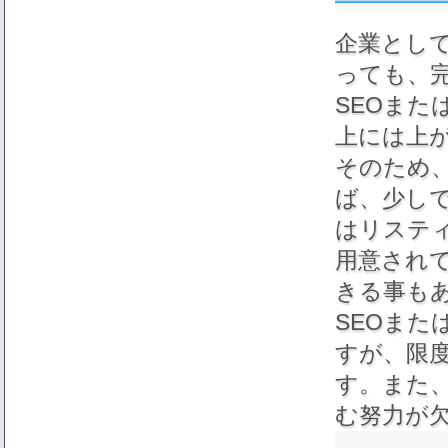
企業とし
っても、
SEOま
上には上
そのため
ば、少し
はリステ
用意され
きる事も
SEOま
すが、限
す。また
む努力が