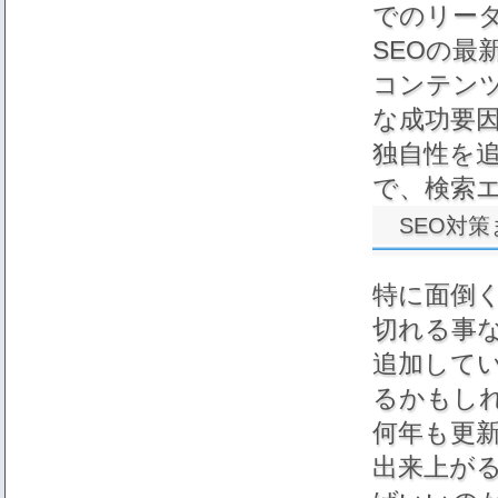
でのリー
SEOの
コンテン
な成功要
独自性を
で、検索
SEO対
特に面倒
切れる事
追加して
るかもし
何年も更
出来上が