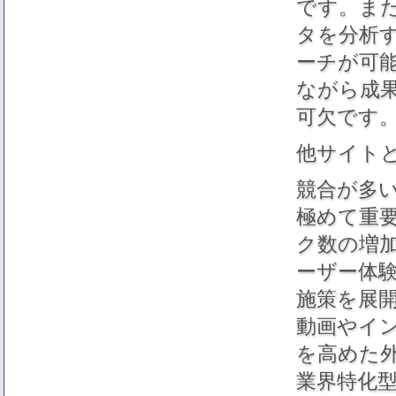
です。ま
タを分析
ーチが可
ながら成果
可欠です
他サイト
競合が多
極めて重
ク数の増
ーザー体
施策を展
動画やイ
を高めた
業界特化