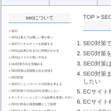
TOP
>
SE
seoについて
○
SEO
○
SEOは素人では難しい事が多い
SEO対策
○
SEOでペナルティーを回避する
○
SEOは結果が出るのに時間がかかる
SEO対策
○
SEOはリスクが低い方法を
SEO対策
○
seo対策方法を見極める
○
SEO対策は長期間上位を目指す
SEO対
○
SEO対策
したい
○
SEOでハミングバードの対策を考える
ECサイト
○
SEO対策で10位以内を目標にしたい
○
オンラインショッピングは結果を実感しやすい
ECサイト
○
SEOの料金が成果報酬として採用
○
SEOで上手くいかなかった時には