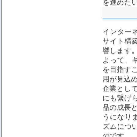
を進めた
インター
サイト構
響します
よって、
を目指す
用が見込
企業とし
にも繋げ
品の成長
うになり
ズムにつ
のです。