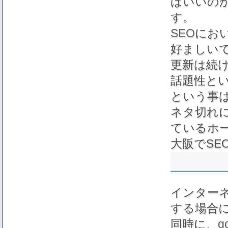
ばいいの
す。
SEO
にお
好ましい
更新は続
話題性と
という事
ネタ切れ
ているホ
大阪でSE
インター
する場合
同時に、
g