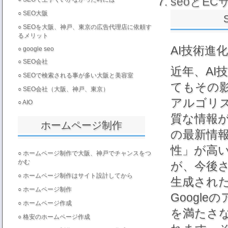
seoとE
○
SEO大阪
○
SEOを大阪、神戸、東京の広告代理店に依頼す
るメリット
AI技術進
○
google seo
○
SEO会社
近年、AI
○
SEOで検索される事が多い大阪と美容室
てもその
○
SEO会社（大阪、神戸、東京）
アルゴリ
○
AIO
質な情報
ホームページ制作
の最新情報
性」が高
○
ホームページ制作で大阪、神戸でチャンスをつ
かむ
が、今後
○
ホームページ制作はサイト設計してから
生成され
○
ホームページ制作
Googl
○
ホームページ作成
を満たさ
○
格安のホームページ作成