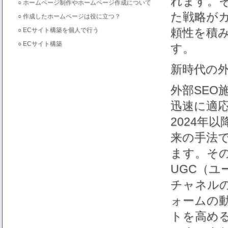
れます。
○
ホームページ制作やホームページ作成について
た戦略がカ
○
作成したホームページは役に立つ？
頼性を積
○
ECサイト構築を個人で行う
○
ECサイト構築
す。
新時代の
外部SE
迅速に適
2024年
来の手法
ます。そ
UGC（
チャネル
ォームの
トを高め